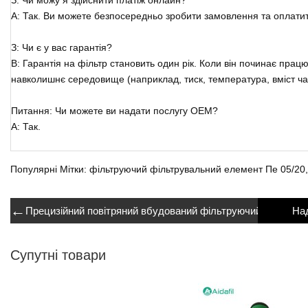
З: Чи можу я здійснити платіж онлайн?
A: Так. Ви можете безпосередньо зробити замовлення та оплатити
З: Чи є у вас гарантія?
В: Гарантія на фільтр становить один рік. Коли він починає прац
навколишнє середовище (наприклад, тиск, температура, вміст ч
Питання: Чи можете ви надати послугу OEM?
A: Так.
Популярні Мітки: фільтруючий фільтрувальний елемент Пе 05/20, 
←
Прецизійний повітряний вбудований фільтруючий елемент 
Супутні товари