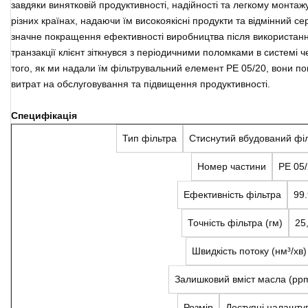
завдяки винятковій продуктивності, надійності та легкому монтаж
різних країнах, надаючи їм високоякісні продукти та відмінний сер
значне покращення ефективності виробництва після використанн
транзакції клієнт зіткнувся з періодичними поломками в системі 
того, як ми надали їм фільтрувальний елемент PE 05/20, вони п
витрат на обслуговування та підвищення продуктивності.
Специфікація
Тип фільтра
Стиснутий вбудований фі
Номер частини
PE 05
Ефективність фільтра
99
Точність фільтра (гм)
25,
Швидкість потоку (нм³/хв)
Залишковий вміст масла (pp
Розмір
Доступні налашту