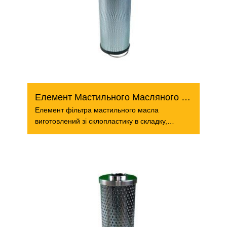
Елемент Мастильного Масляного Фільтра
Елемент фільтра мастильного масла
виготовлений зі склопластику в складку,
паперу, SS304, SS316,