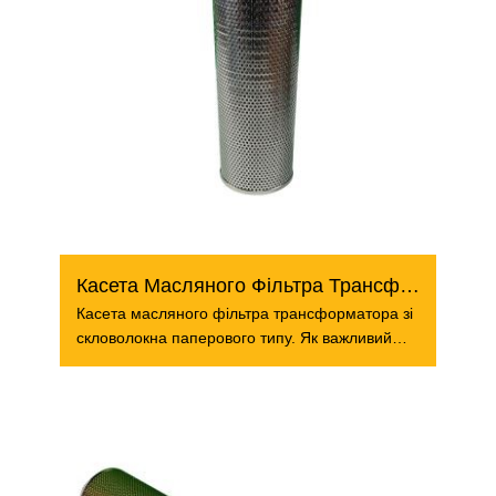
Касета Масляного Фільтра Трансформатора
Касета масляного фільтра трансформатора зі
скловолокна паперового типу. Як важливий
тип