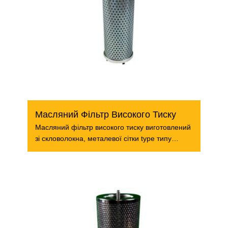
Масляний Фільтр Високого Тиску
Масляний фільтр високого тиску виготовлений
зі скловолокна, металевої сітки type типу
паперу. Як