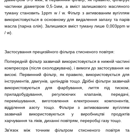
частинки діаметром 0,5-1мм, а вміст залишкового масляного
туману становить 1ppm w / w. Фільтр з активованим вугіллям
використовується в основному для видалення запаху та парів
масла (парна олія). Залишився вміст туману лише 0,003ppm w
/ w).
Застосування прецизійного фільтра стисненого повітря:
Попередній фільтр зазвичай використовується в нижній частині
компресора (після охолоджувача), і вимоги до застосування не
високі. Первинний фільтр, як правило, використовується для
інструментів, двигунів, циліндрів тощо. Дрібні фільтри зазвичай
використовуються для фарбування, лиття під тиском,
приладобудування, регулюючих клапанів, передачі,
перемішування, виготовлення електронних компонентів,
відділення азоту тощо. Фільтри з активованим вугіллям
зазвичай використовуються у виробництві продуктів
харчування та ліків, диханні повітрям, переробці газу тощо.
Зв'язок між точним фільтром стисненого повітря та