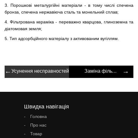
3. Порошкові металургійні матеріали - в тому числі спечена
бронза, спечена нержавіюча сталь та монельний сплав;
4. Фільтрована кераміка - переважно кварцова, глиноземна та
діатомовая земля;
5. Тип адсорбційного матеріалу з активованим вугіллям.
←
→
Усунення несправностей масляного фільтра
Заміна фільтруючий елемента Нафтогазорозподільників
Швидка навігація
Головна
Про нас
Товар