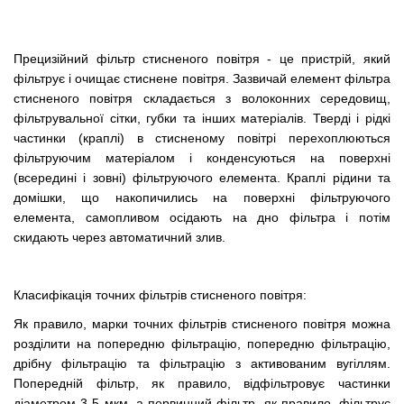
Прецизійний фільтр стисненого повітря - це пристрій, який
фільтрує і очищає стиснене повітря. Зазвичай елемент фільтра
стисненого повітря складається з волоконних середовищ,
фільтрувальної сітки, губки та інших матеріалів. Тверді і рідкі
частинки (краплі) в стисненому повітрі перехоплюються
фільтруючим матеріалом і конденсуються на поверхні
(всередині і зовні) фільтруючого елемента. Краплі рідини та
домішки, що накопичились на поверхні фільтруючого
елемента, самопливом осідають на дно фільтра і потім
скидають через автоматичний злив.
Класифікація точних фільтрів стисненого повітря:
Як правило, марки точних фільтрів стисненого повітря можна
розділити на попередню фільтрацію, попередню фільтрацію,
дрібну фільтрацію та фільтрацію з активованим вугіллям.
Попередній фільтр, як правило, відфільтровує частинки
діаметром 3-5 мкм, а первинний фільтр, як правило, фільтрує